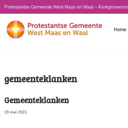
Protestantse Gemeente West Maas en Waal –
Kerkgemeensch
Ga
naar
Home
de
inhoud
gemeenteklanken
Gemeenteklanken
19 mei 2021