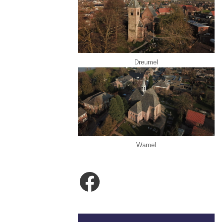
Dreumel
Wamel