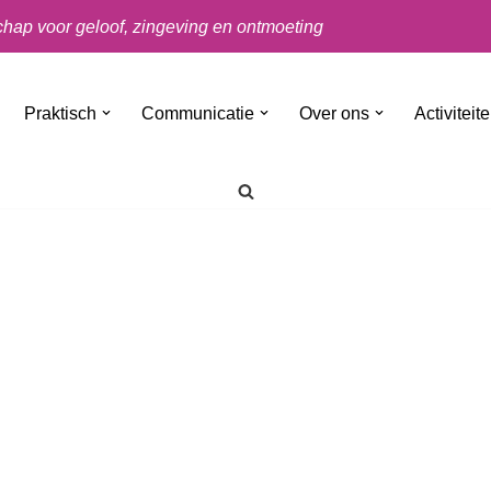
ap voor geloof, zingeving en ontmoeting
Praktisch
Communicatie
Over ons
Activiteit