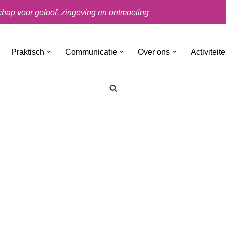
ap voor geloof, zingeving en ontmoeting
Praktisch
Communicatie
Over ons
Activiteit