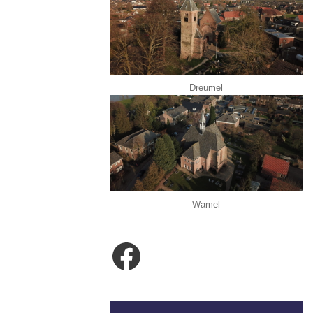
Dreumel
Wamel