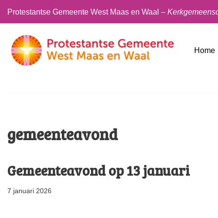
Protestantse Gemeente West Maas en Waal –
Kerkgemeensch
Ga
naar
Home
de
inhoud
gemeenteavond
Gemeenteavond op 13 januari
7 januari 2026