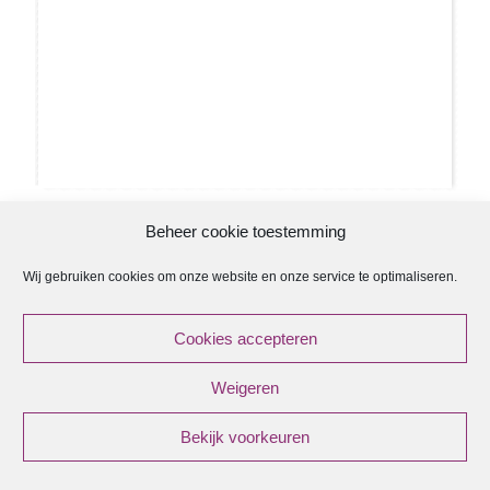
Beheer cookie toestemming
Wij gebruiken cookies om onze website en onze service te optimaliseren.
ANBI
Cookies accepteren
ANBI Regeling Kerkenraad
Weigeren
ANBI Diaconie
ANBI Contactgegevens
Bekijk voorkeuren
© {current_year} - {site_title}