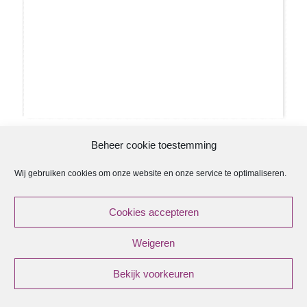
Beheer cookie toestemming
Wij gebruiken cookies om onze website en onze service te optimaliseren.
ANBI
Cookies accepteren
ANBI Regeling Kerkenraad
Weigeren
ANBI Diaconie
ANBI Contactgegevens
Bekijk voorkeuren
© {current_year} - {site_title}